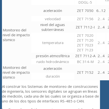
DDGL-5
aceleración
ZET 7050
6…12
velocidad
ZET 7156
2…4
nivel del aguas
ZET 7112-I
2…4
subterráneas
Monitoreo del
nivel de impacto
ZET 7020
sísmico
ZET 7120
temperatura
2…4
ZET 7023
ZET 7123
presión atmosférica
ZET 7112-A
2…4
ruido hidrodinámico
ВС 314-M
2…4
Monitoreo del
aceleración
nivel de impacto
ZET 7152
2…4
duración
sísmico
Al construir los Sistemas de monitoreo de construcciones
de ingeniería, los sensores digitales se agrupan en líneas
de medición, cada una de las cuales se organiza a base de
uno de los dos tipos de interfaces RS-485 o CAN.