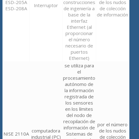
ESD-205A
construcciones
de los nudos
Interruptor
ESD-208A
de ingeniería a
de colección
base de la
de información
interfaz
Ethernet (al
proporcionar
el número
necesario de
puertos
Ethernet)
se utiliza para
el
procesamiento
autónomo de
la información
registrada de
los sensores
en los límites
del nodo de
recopilación de
por el número
información de
computadora
de los nudos
NISE 2110A
Sistemas de
industrial (PC)
de colección