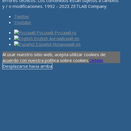
errores técnicos. Los contenidos están sujetos a cambios
y / o modificaciones. 1992 - 2023 ZETLAB Company
Twitter
Youtube
Русский
Русский
ru
English
Английский
en
Español
Испанский
es
Al usar nuestro sitio web, acepta utilizar cookies de
acuerdo con nuestra política sobre cookies.
Ok
Más
Desplazarse hacia arriba