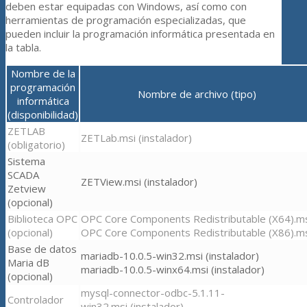
deben estar equipadas con Windows, así como con
herramientas de programación especializadas, que
pueden incluir la programación informática presentada en
la tabla.
Nombre de la
programación
Nombre de archivo (tipo)
informática
(disponibilidad)
ZETLAB
ZETLab.msi (instalador)
(obligatorio)
Sistema
SCADA
ZETView.msi (instalador)
Zetview
(opcional)
Biblioteca OPC
OPC Core Components Redistributable (X64).m
(opcional)
OPC Core Components Redistributable (X86).m
Base de datos
mariadb-10.0.5-win32.msi (instalador)
Maria dB
mariadb-10.0.5-winx64.msi (instalador)
(opcional)
mysql-connector-odbc-5.1.11-
Controlador
win32.msi (instalador)