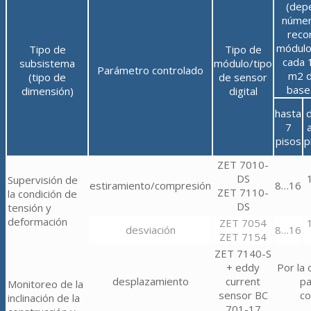
(dep
númer
reco
módulos
Tipo de
Tipo de
cada 
subsistema
módulo/tipo
Parámetro controlado
m2 d
(tipo de
de sensor
base 
dimensión)
digital
hasta
7
pisos
p
ZET 7010-
DS
Supervisión de
estiramiento/compresión
8…16
ZET 7110-
la condición de
DS
tensión y
deformación
ZET 7054
desviación
8…16
ZET 7154
ZET 7140-S
+ eddy
Por la 
desplazamiento
current
pa
Monitoreo de la
sensor ВС
co
inclinación de la
701-17