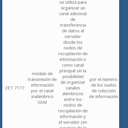
se utiliza para
organizar un
canal adicional
de
transferencia
de datos al
servidor
desde los
nodos de
recopilación de
información o
como canal
principal sin la
módulo de
posibilidad
transmisión de
por el número
de organizar
información
de los nudos
ZET 7177
canales
por el canal
de colección
alámbricos
inalámbrico
de información
entre los
GSM
nodos de
recopilación de
información y
el servidor (en
ausencia de la