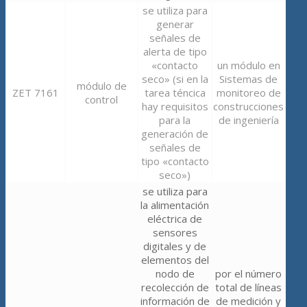
se utiliza para
generar
señales de
alerta de tipo
«contacto
un módulo en
seco» (si en la
Sistemas de
módulo de
ZET 7161
tarea téncica
monitoreo de
control
hay requisitos
construcciones
para la
de ingeniería
generación de
señales de
tipo «contacto
seco»)
se utiliza para
la alimentación
eléctrica de
sensores
digitales y de
elementos del
nodo de
por el número
recolección de
total de líneas
información de
de medición y