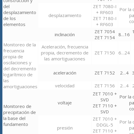
construcción y
del
ZET 7080-I
Por la 
desplazamiento
+ RF603
desplazamiento
pa
de los
ZET 7180-I
co
elementos
+ RF603
ZET 7054
inclinación
8…16
ZET 7154
Monitoreo de la
Aceleración, frecuencia
frecuencia
propia, decremento de
ZET 7150
6…24
propia de
las amortiguaciones
oscilaciones y
del decremento
aceleración
ZET 7152
2…4
logarítmico de
las
velocidad
ZET 7156
2…4
amortiguaciones
ZET 7010 +
Por la 
SVD
voltaje
pa
ZET 7110 +
Monitoreo de
co
SVD
precipitación de
la base del
ZET 7010 +
Por la 
fundamento
DDGL-5
presión
pa
ZET 7110 +
co