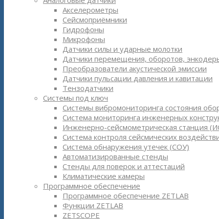
Аналоговые датчики
Акселерометры
Сейсмоприёмники
Гидрофоны
Микрофоны
Датчики силы и ударные молотки
Датчики перемещения, оборотов, энкодер
Преобразователи акустической эмиссии
Датчики пульсации давления и кавитации
Тензодатчики
Системы под ключ
Системы вибромониторинга состояния обо
Система мониторинга инженерных констру
Инженерно-сейсмометрическая станция (И
Система контроля сейсмических воздействи
Система обнаружения утечек (СОУ)
Автоматизированные стенды
Стенды для поверок и аттестаций
Климатические камеры
Программное обеспечение
Программное обеспечение ZETLAB
Функции ZETLAB
ZETSCOPE