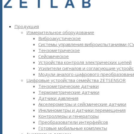
Продукция
Измерительное оборудование
Виброакустическое
Системы управления виброиспытаниями (С
Тензометрическое
Сейсмическое
Устройства контроля электрических цепей
Усилители сигналов и согласующие устройс
Модули аналого-цифрового преобразовани
Цифровые устройства семейства ZETSENSOR
Тензометрические датчики
Термометрические датчики
Датчики давления
Акселерометры и сейсмические датчики
Инклинометры и датчики перемещения
Контроллеры и генераторы
Преобразователи интерфейсов
Готовые мобильные комплекты