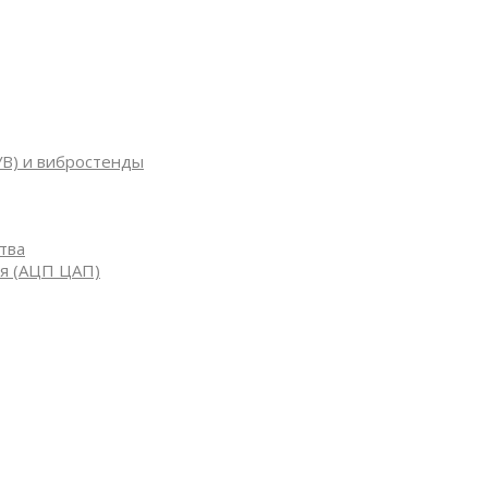
УВ) и вибростенды
тва
я (АЦП ЦАП)