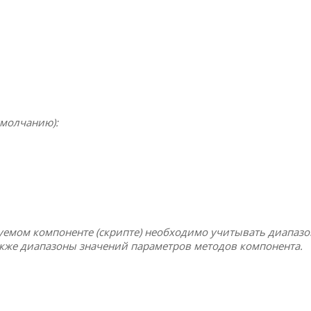
умолчанию):
уемом компоненте (скрипте) необходимо учитывать диапаз
акже диапазоны значений параметров методов компонента.