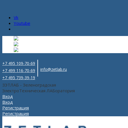
Vk
Youtube
Русский
Русский
ru
English
Английский
en
Español
Испанский
es
+7 495 109-70-69
info@zetlab.ru
+7 499 116-70-69
+7 495 739-39-19
ЗЭТЛАБ - Зеленоградская
ЭлектроТехническая ЛАБоратория
Вход
Вход
Регистрация
Регистрация