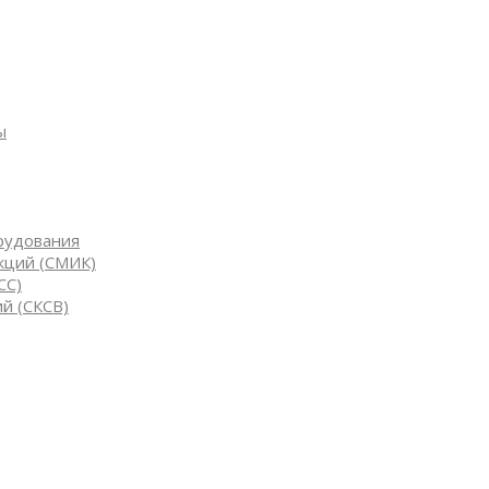
ы
рудования
кций (СМИК)
СС)
й (СКСВ)