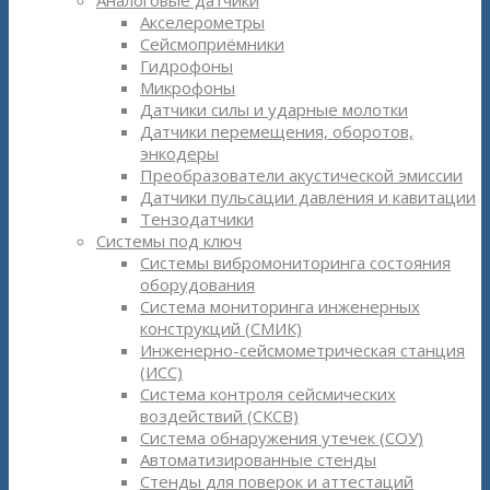
Аналоговые датчики
Акселерометры
Сейсмоприёмники
Гидрофоны
Микрофоны
Датчики силы и ударные молотки
Датчики перемещения, оборотов,
энкодеры
Преобразователи акустической эмиссии
Датчики пульсации давления и кавитации
Тензодатчики
Системы под ключ
Системы вибромониторинга состояния
оборудования
Система мониторинга инженерных
конструкций (СМИК)
Инженерно-сейсмометрическая станция
(ИСС)
Система контроля сейсмических
воздействий (СКСВ)
Система обнаружения утечек (СОУ)
Автоматизированные стенды
Стенды для поверок и аттестаций