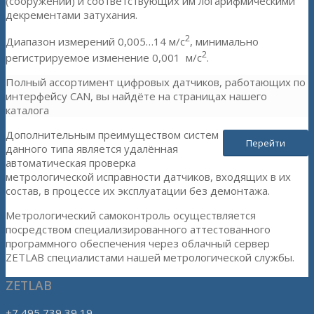
(сооружений) и соответствующих им логарифмическими
декрементами затухания.
2
Диапазон измерений 0,005…14 м/с
, минимально
2
регистрируемое изменение 0,001 м/с
.
Полный ассортимент цифровых датчиков, работающих по
интерфейсу CAN, вы найдёте на страницах нашего
каталога
Дополнительным преимуществом систем
Перейти
данного типа является удалённая
автоматическая проверка
метрологической исправности датчиков, входящих в их
состав, в процессе их эксплуатации без демонтажа.
Метрологический самоконтроль осуществляется
посредством специализированного аттестованного
программного обеспечения через облачный сервер
ZETLAB специалистами нашей метрологической службы.
ZETLAB
+7 495 739 39 19