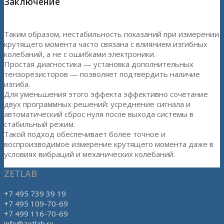
Заключение
Таким образом, нестабильность показаний при измерении
крутящего момента часто связана с влиянием изгибных
колебаний, а не с ошибками электроники.
Простая диагностика — установка дополнительных
тензорезисторов — позволяет подтвердить наличие
изгиба.
Для уменьшения этого эффекта эффективно сочетание
двух программных решений: усреднение сигнала и
автоматический сброс нуля после выхода системы в
стабильный режим.
Такой подход обеспечивает более точное и
воспроизводимое измерение крутящего момента даже в
условиях вибраций и механических колебаний.
ZETLAB
+7 495 739 39 19
+7 495 109-70-69
+7 499 116-70-69
info@zetlab.ru