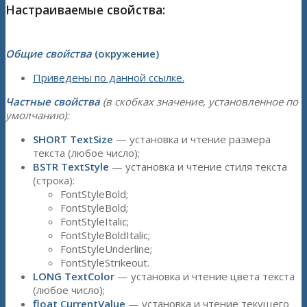
Настраиваемые свойства:
Общие свойства
(окружение)
Приведены по данной ссылке.
Частные свойства
(в скобках значение, установленное по
умолчанию):
SHORT TextSize
— установка и чтение размера
текста (любое число);
BSTR TextStyle
— установка и чтение стиля текста
(строка):
FontStyleBold;
FontStyleBold;
FontStyleItalic;
FontStyleBoldItalic;
FontStyleUnderline;
FontStyleStrikeout.
LONG TextColor
— установка и чтение цвета текста
(любое число);
float CurrentValue
— установка и чтение текущего