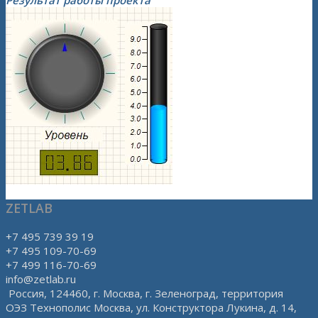
ZETLAB
+7 495 739 39 19
+7 495 109-70-69
+7 499 116-70-69
info@zetlab.ru
Россия, 124460, г. Москва, г. Зеленоград, территория
ОЭЗ Технополис Москва, ул. Конструктора Лукина, д. 14,