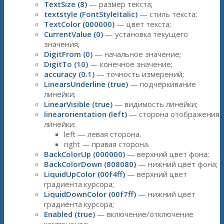
TextSize (8)
— размер текста;
textstyle (FontStyleItalic)
— стиль текста;
TextColor (000000)
— цвет текста;
CurrentValue (0)
— установка текущего
значения;
DigitFrom (0)
— начальное значение;
DigitTo (10)
— конечное значение;
accuracy (0.1)
— точность измерений;
LinearsUnderline (true)
— подчёркивание
линейки;
LinearVisible (true)
— видимость линейки;
linearorientation (left)
— сторона отображения
линейки:
left — левая сторона.
right — правая сторона.
BackColorUp (000000)
— верхний цвет фона;
BackColorDown (808080)
— нижний цвет фона;
LiquidUpColor (00f4ff)
— верхний цвет
градиента курсора;
LiquidDownColor (00f7ff)
— нижний цвет
градиента курсора;
Enabled (true)
— включение/отключение
компонента;