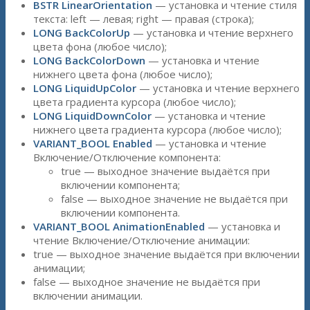
BSTR LinearOrientation
— установка и чтение стиля
текста: left — левая; right — правая (строка);
LONG BackColorUp
— установка и чтение верхнего
цвета фона (любое число);
LONG BackColorDown
— установка и чтение
нижнего цвета фона (любое число);
LONG LiquidUpColor
— установка и чтение верхнего
цвета градиента курсора (любое число);
LONG LiquidDownColor
— установка и чтение
нижнего цвета градиента курсора (любое число);
VARIANT_BOOL Enabled
— установка и чтение
Включение/Отключение компонента:
true — выходное значение выдаётся при
включении компонента;
false — выходное значение не выдаётся при
включении компонента.
VARIANT_BOOL AnimationEnabled
— установка и
чтение Включение/Отключение анимации:
true — выходное значение выдаётся при включении
анимации;
false — выходное значение не выдаётся при
включении анимации.