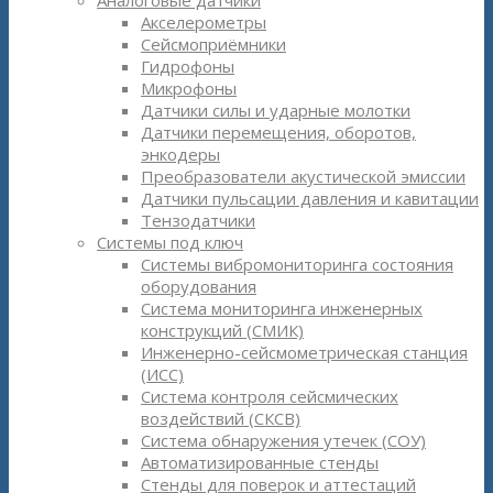
Аналоговые датчики
Акселерометры
Сейсмоприёмники
Гидрофоны
Микрофоны
Датчики силы и ударные молотки
Датчики перемещения, оборотов,
энкодеры
Преобразователи акустической эмиссии
Датчики пульсации давления и кавитации
Тензодатчики
Системы под ключ
Системы вибромониторинга состояния
оборудования
Система мониторинга инженерных
конструкций (СМИК)
Инженерно-сейсмометрическая станция
(ИСС)
Система контроля сейсмических
воздействий (СКСВ)
Система обнаружения утечек (СОУ)
Автоматизированные стенды
Стенды для поверок и аттестаций